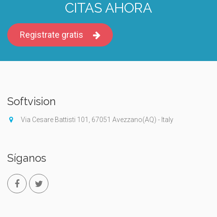
CITAS AHORA
Registrate gratis
Softvision
Via Cesare Battisti 101, 67051 Avezzano(AQ) - Italy
Síganos